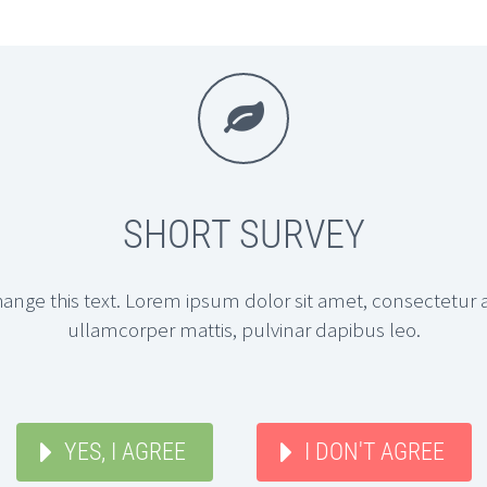


SHORT SURVEY
hange this text. Lorem ipsum dolor sit amet, consectetur adi
ullamcorper mattis, pulvinar dapibus leo.
YES, I AGREE
I DON'T AGREE