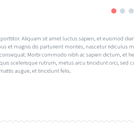
orttitor. Aliquam sit amet luctus sapien, et euismod diam. P
s et magnis dis parturient montes, nascetur ridiculus mu
s consequat. Morbi commodo nibh ac sapien dictum, et h
uis scelerisque rutrum, metus arcu tincidunt orci, sed c
attis augue, et tincidunt felis.