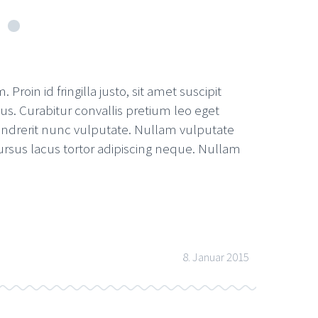
roin id fringilla justo, sit amet suscipit
s. Curabitur convallis pretium leo eget
endrerit nunc vulputate. Nullam vulputate
ursus lacus tortor adipiscing neque. Nullam
8. Januar 2015