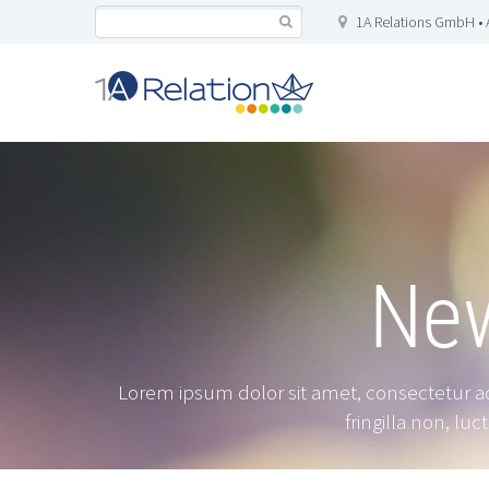
1A Relations GmbH • 
New
Lorem ipsum dolor sit amet, consectetur adip
fringilla non, lu