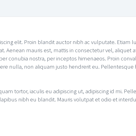
cing elit. Proin blandit auctor nibh ac vulputate. Etiam 
at. Aenean mauris est, mattis in consectetur vel, aliquet at
nt per conubia nostra, per inceptos himenaeos. Proin con
osuere nulla, non aliquam justo hendrerit eu. Pellentesque
 quam tortor, iaculis eu adipiscing ut, adipiscing id mi.
 dapibus nibh eu blandit. Mauris volutpat et odio et inter